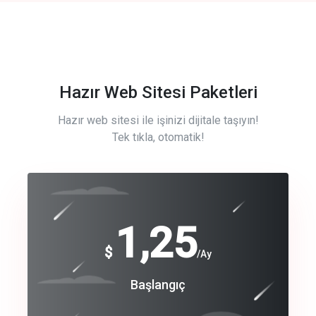
Hazır Web Sitesi Paketleri
Hazır web sitesi ile işinizi dijitale taşıyın!
Tek tıkla, otomatik!
Free
1,25
$
/Ay
Basic
Başlangıç