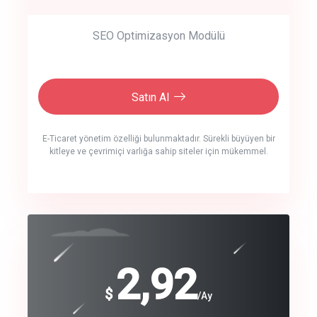
SEO Optimizasyon Modülü
Satın Al
E-Ticaret yönetim özelliği bulunmaktadır. Sürekli büyüyen bir
kitleye ve çevrimiçi varlığa sahip siteler için mükemmel.
crm auto cync
click to call back
240
2,92
$
$
/year
/Ay
track energy costs