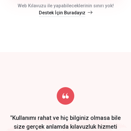
crm auto cync
Web Kılavuzu ile yapabileceklerinin sınırı yok!
Destek İçin Buradayız
click to call back
track energy costs
predictive dialing
Get Started
Start by trying our service for 30 days free trial no credit card
required.
"Kullanımı rahat ve hiç bilginiz olmasa bile
size gerçek anlamda kılavuzluk hizmeti