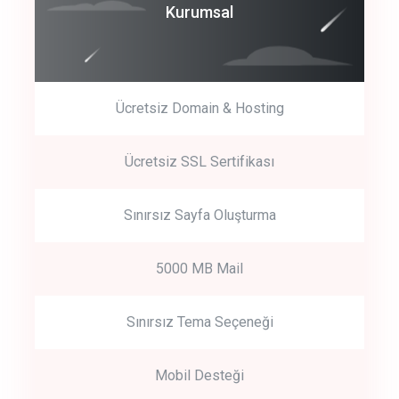
Coroprate
Kurumsal
predictive dialing
Ücretsiz Domain & Hosting
Get Started
Ücretsiz SSL Sertifikası
Start by trying our service for 30 days free trial no credit card
required.
Sınırsız Sayfa Oluşturma
5000 MB Mail
Sınırsız Tema Seçeneği
Mobil Desteği