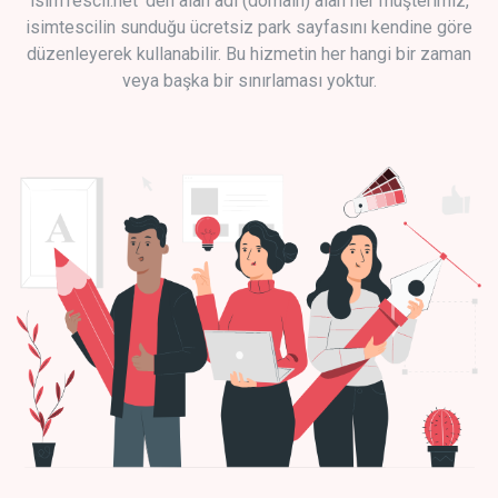
isimTescil.net 'den alan adı (domain) alan her müşterimiz,
isimtescilin sunduğu ücretsiz park sayfasını kendine göre
düzenleyerek kullanabilir. Bu hizmetin her hangi bir zaman
veya başka bir sınırlaması yoktur.